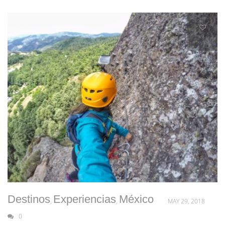
3
Destinos
Experiencias
México
,
,
MAY 29, 2018
0