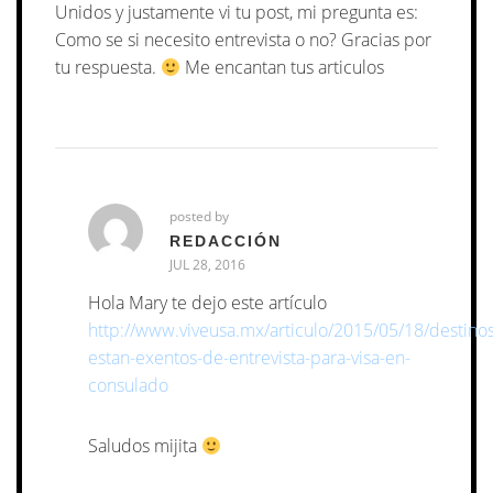
Unidos y justamente vi tu post, mi pregunta es:
Como se si necesito entrevista o no? Gracias por
tu respuesta.
Me encantan tus articulos
posted by
REDACCIÓN
JUL 28, 2016
Hola Mary te dejo este artículo
http://www.viveusa.mx/articulo/2015/05/18/destino
estan-exentos-de-entrevista-para-visa-en-
consulado
Saludos mijita