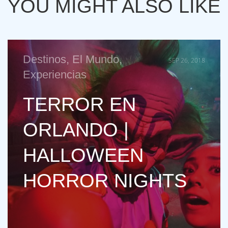
YOU MIGHT ALSO LIKE
Destinos
,
El Mundo
,
SEP 26, 2018
Experiencias
TERROR EN
ORLANDO |
HALLOWEEN
HORROR NIGHTS