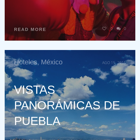
0
0
READ MORE
Hoteles
,
México
AGO 15, 2015
VISTAS
PANORÁMICAS DE
PUEBLA