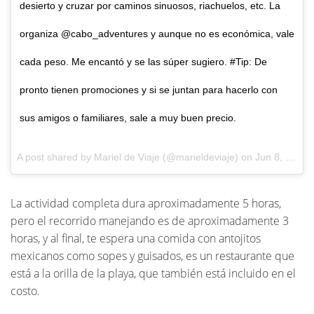
desierto y cruzar por caminos sinuosos, riachuelos, etc. La
organiza @cabo_adventures y aunque no es económica, vale
cada peso. Me encantó y se las súper sugiero. #Tip: De
pronto tienen promociones y si se juntan para hacerlo con
sus amigos o familiares, sale a muy buen precio.
A post shared by
Mariel de Viaje
(@marieldeviaje) on
Jun 8, 2018 at 11:30am PDT
La actividad completa dura aproximadamente 5 horas,
pero el recorrido manejando es de aproximadamente 3
horas, y al final, te espera una comida con antojitos
mexicanos como sopes y guisados, es un restaurante que
está a la orilla de la playa, que también está incluido en el
costo.