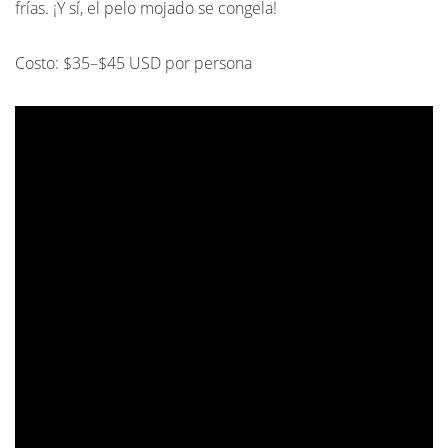
frías. ¡Y sí, el pelo mojado se congela!
Costo: $35–$45 USD por persona