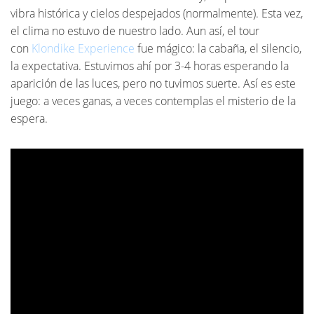
vibra histórica y cielos despejados (normalmente). Esta vez,
el clima no estuvo de nuestro lado. Aun así, el tour
con
Klondike Experience
fue mágico: la cabaña, el silencio,
la expectativa. Estuvimos ahí por 3-4 horas esperando la
aparición de las luces, pero no tuvimos suerte. Así es este
juego: a veces ganas, a veces contemplas el misterio de la
espera.