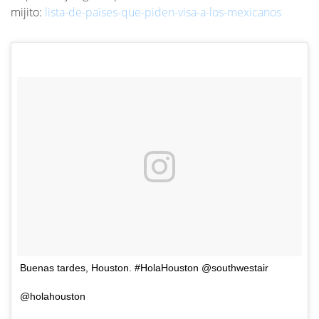
mijito:
lista-de-paises-que-piden-visa-a-los-mexicanos
Buenas tardes, Houston. #HolaHouston @southwestair
@holahouston