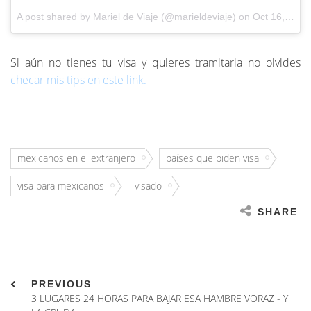
A post shared by Mariel de Viaje (@marieldeviaje) on
Oct 16, 2016 at 4:17pm PDT
Si aún no tienes tu visa y quieres tramitarla no olvides
checar mis tips en este link.
mexicanos en el extranjero
países que piden visa
visa para mexicanos
visado
SHARE
PREVIOUS
3 LUGARES 24 HORAS PARA BAJAR ESA HAMBRE VORAZ - Y