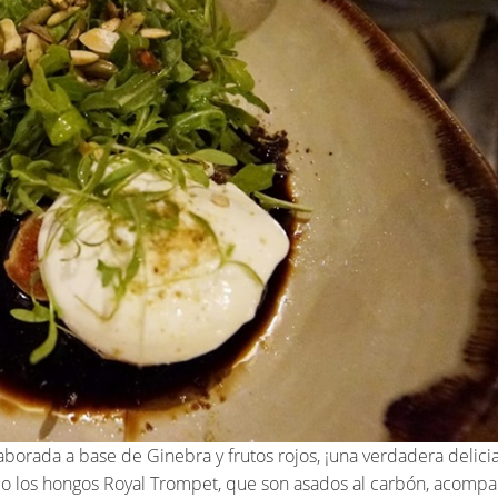
orada a base de Ginebra y frutos rojos, ¡una verdadera delicia
do los hongos Royal Trompet, que son asados al carbón, acomp