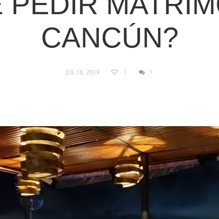
 PEDIR MATRIM
CANCÚN?
JUL 16, 2019
1
1