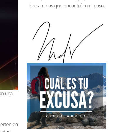
los caminos que encontré a mi paso.
on una
ierten en
entas