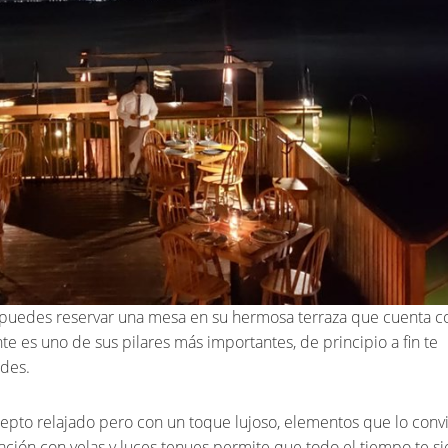
, puedes reservar una mesa en su hermosa terraza que cuenta c
ente es uno de sus pilares más importantes, de principio a fin te
ades.
epto relajado pero con un toque lujoso, elementos que lo conv
nación con velas y luces tenues permite que todo el tiempo te si