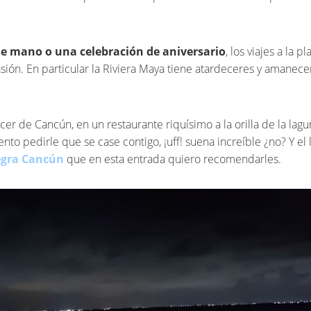
 de mano o una celebración de aniversario
, los viajes a la pl
sión. En particular la Riviera Maya tiene atardeceres y amanec
cer de Cancún, en un restaurante riquísimo a la orilla de la lag
to pedirle que se case contigo, ¡uff! suena increíble ¿no? Y el 
egra Cancún
que en esta entrada quiero recomendarles.