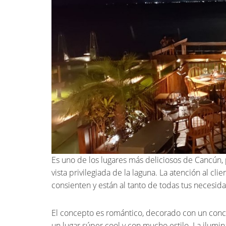
Es uno de los lugares más deliciosos de Cancún
vista privilegiada de la laguna. La atención al cli
consienten y están al tanto de todas tus necesid
El concepto es romántico, decorado con un conc
un lugar súper cool y con mucho estilo. La ilumi