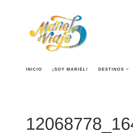
INICIO
¡SOY MARIEL!
DESTINOS
12068778_16