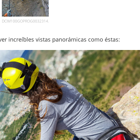
DCIM100GOPROG0032314.
 ver increíbles vistas panorámicas como éstas: