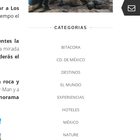
ar a Los
iempo el
CATEGORIAS
ntes la
BITÁCORA
a mirada
derás el
CD. DE MÉXICO
DESTINOS
a roca y
EL MUNDO
r-Man y a
panorama
EXPERIENCIAS
HOTELES
MÉXICO
NATURE