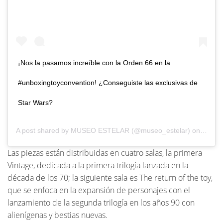
¡Nos la pasamos increíble con la Orden 66 en la
#unboxingtoyconvention! ¿Conseguiste las exclusivas de
Star Wars?
A post shared by
MUSEO ESTELAR
(@museo_estelar) on
Aug 5,
Las piezas están distribuidas en cuatro salas, la primera
Vintage, dedicada a la primera trilogía lanzada en la
década de los 70; la siguiente sala es The return of the toy,
que se enfoca en la expansión de personajes con el
lanzamiento de la segunda trilogía en los años 90 con
alienígenas y bestias nuevas.