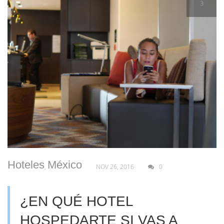
3
Hoteles
México
,
NOV 26, 2016
0
¿EN QUÉ HOTEL
HOSPEDARTE SI VAS A