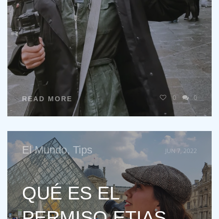
0
0
READ MORE
El Mundo
,
Tips
JUN 7, 2022
QUÉ ES EL
PERMISO ETIAS