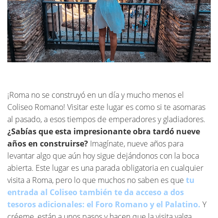
¡Roma no se construyó en un día y mucho menos el
Coliseo Romano! Visitar este lugar es como si te asomaras
al pasado, a esos tiempos de emperadores y gladiadores.
¿Sabías que esta impresionante obra tardó nueve
años en construirse?
Imagínate, nueve años para
levantar algo que aún hoy sigue dejándonos con la boca
abierta. Este lugar es una parada obligatoria en cualquier
visita a Roma, pero lo que muchos no saben es que
tu
entrada al Coliseo también te da acceso a dos
tesoros adicionales: el Foro Romano y el Palatino.
Y
créeme, están a unos pasos y hacen que la visita valga