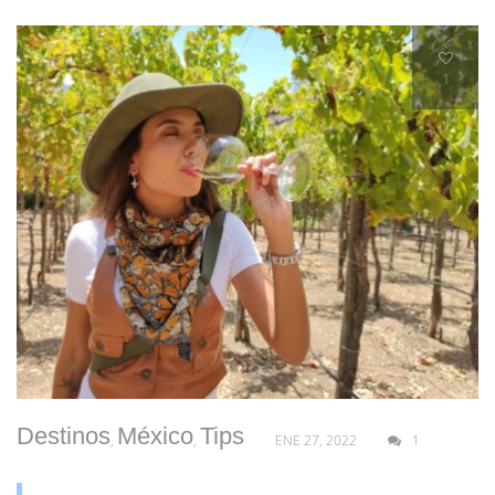
1
Destinos
México
Tips
,
,
ENE 27, 2022
1