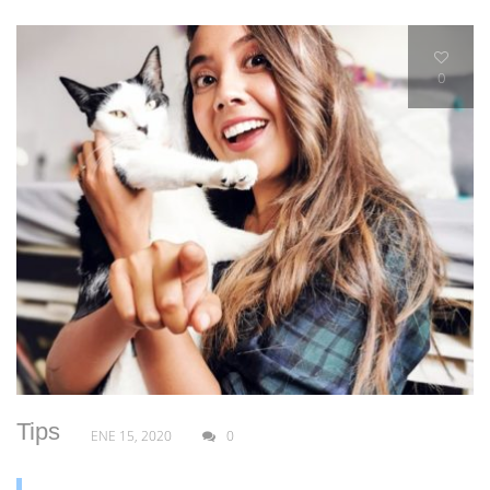
0
Tips
ENE 15, 2020
0