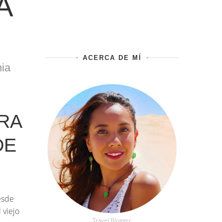
A
ACERCA DE MÍ
ia
RA
DE
esde
 viejo
Travel Blogger