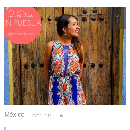
1
México
OCT 6, 2015
1