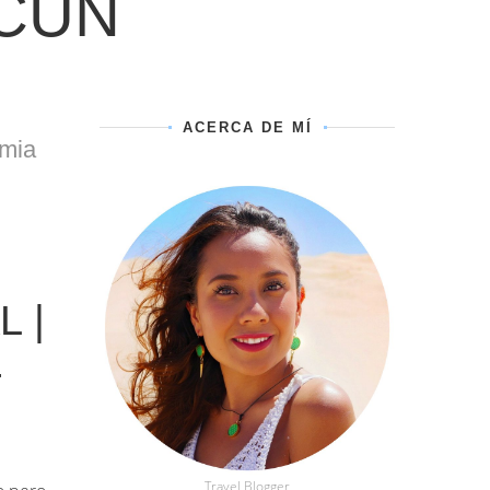
CÚN
ACERCA DE MÍ
emia
 |
-
Travel Blogger