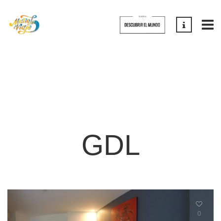
GDL
0