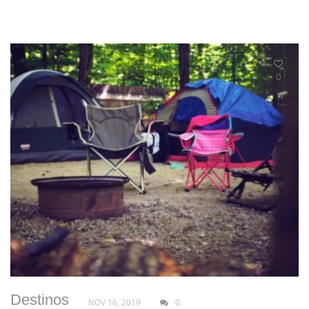
0
Destinos
NOV 16, 2019
0