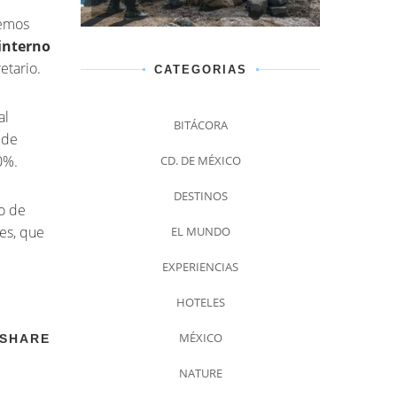
jemos
 interno
retario.
CATEGORIAS
al
BITÁCORA
 de
0%.
CD. DE MÉXICO
DESTINOS
ro de
es, que
EL MUNDO
EXPERIENCIAS
HOTELES
MÉXICO
SHARE
NATURE