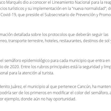
uco Marqués dio a conocer el Lineamiento Nacional para la rea
icios turísticos y su implementación en la “nueva normalidad”; d
r Covid-19, que preside el Subsecretario de Prevención y Prom
mación detallada sobre los protocolos que deberán seguir las
eo, transporte terrestre, hoteles, restaurantes, destinos de sol 
el semáforo epidemiológico para cada municipio que entra en v
nio de 2020. Entre los rubros principales está la seguridad y lim
nal para la atención al turista.
Benito Juárez, el municipio al que pertenece Cancún, ha manten
podría ser de los primeros en modificar el color del semáforo, 
por ejemplo, donde aún no hay oportunidad.