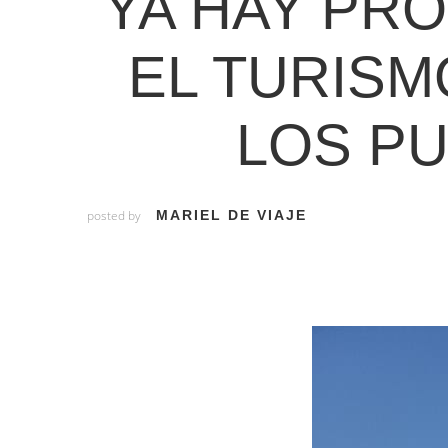
YA HAY PR
EL TURISM
LOS P
posted by
MARIEL DE VIAJE