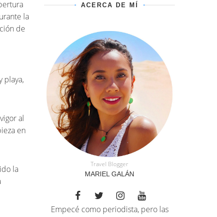
pertura
ACERCA DE MÍ
urante la
oción de
y playa,
igor al
pieza en
Travel Blogger
ido la
MARIEL GALÁN
a
Empecé como periodista, pero las