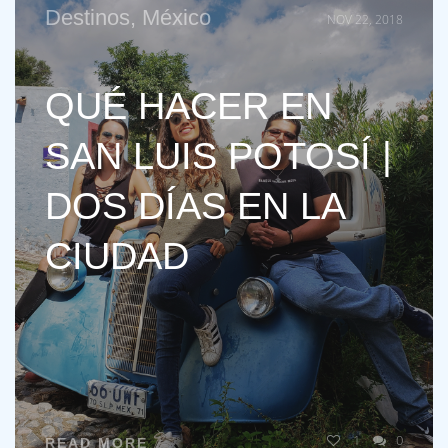
Destinos
,
México
NOV 22, 2018
QUÉ HACER EN
SAN LUIS POTOSÍ |
DOS DÍAS EN LA
CIUDAD
1
0
READ MORE