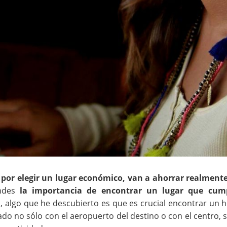
 por elegir un lugar económico, van a ahorrar realment
ndes
la importancia de encontrar un lugar que cum
, algo que he descubierto es que es crucial encontrar un h
do no sólo con el aeropuerto del destino o con el centro, s