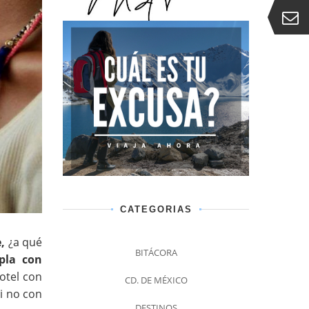
CATEGORIAS
e,
¿a qué
BITÁCORA
pla con
otel con
CD. DE MÉXICO
i no con
DESTINOS