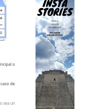
incipal o
 caso de
so sea un