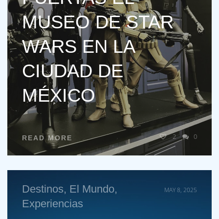
MUSEO DE STAR
WARS EN LA
CIUDAD DE
MÉXICO
2
0
READ MORE
Destinos
,
El Mundo
,
MAY 8, 2025
Experiencias